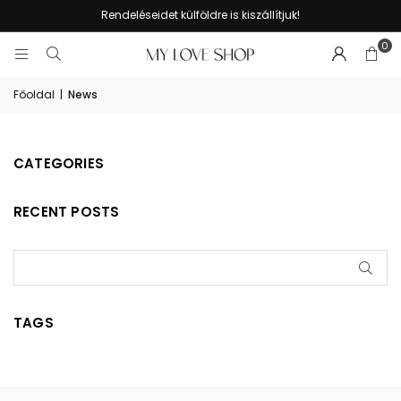
Rendeléseidet külföldre is kiszállítjuk!
0
Főoldal
|
News
CATEGORIES
RECENT POSTS
BEK
TAGS