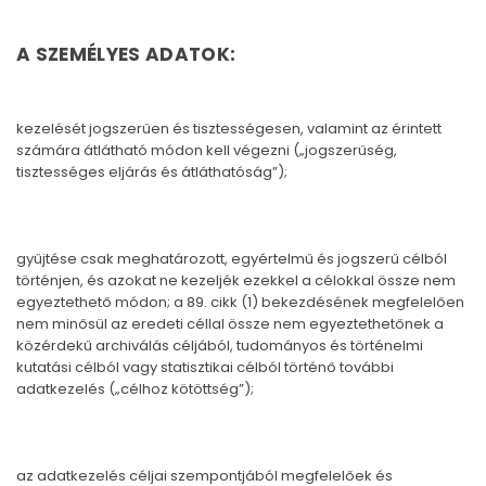
A SZEMÉLYES ADATOK:
kezelését jogszerűen és tisztességesen, valamint az érintett
számára átlátható módon kell végezni („jogszerűség,
tisztességes eljárás és átláthatóság”);
gyűjtése csak meghatározott, egyértelmű és jogszerű célból
történjen, és azokat ne kezeljék ezekkel a célokkal össze nem
egyeztethető módon; a 89. cikk (1) bekezdésének megfelelően
nem minősül az eredeti céllal össze nem egyeztethetőnek a
közérdekű archiválás céljából, tudományos és történelmi
kutatási célból vagy statisztikai célból történő további
adatkezelés („célhoz kötöttség”);
az adatkezelés céljai szempontjából megfelelőek és