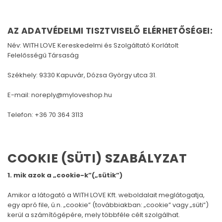
AZ ADATVÉDELMI TISZTVISELŐ ELÉRHETŐSÉGEI:
Név: WITH LOVE Kereskedelmi és Szolgáltató Korlátolt
Felelősségű Társaság
Székhely: 9330 Kapuvár, Dózsa György utca 31.
E-mail:
noreply@myloveshop.hu
Telefon: +36 70 364 3113
COOKIE (SÜTI) SZABÁLYZAT
1. mik azok a „cookie-k”(„sütik”)
Amikor a látogató a WITH LOVE Kft. weboldalait meglátogatja,
egy apró file, ú.n. „cookie” (továbbiakban: „cookie” vagy „süti”)
kerül a számítógépére, mely többféle célt szolgálhat.