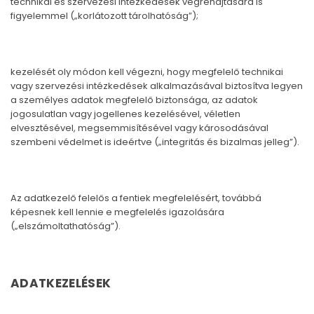
technikai és szervezési intézkedések végrehajtására is
figyelemmel („korlátozott tárolhatóság”);
kezelését oly módon kell végezni, hogy megfelelő technikai
vagy szervezési intézkedések alkalmazásával biztosítva legyen
a személyes adatok megfelelő biztonsága, az adatok
jogosulatlan vagy jogellenes kezelésével, véletlen
elvesztésével, megsemmisítésével vagy károsodásával
szembeni védelmet is ideértve („integritás és bizalmas jelleg”).
Az adatkezelő felelős a fentiek megfelelésért, továbbá
képesnek kell lennie e megfelelés igazolására
(„elszámoltathatóság”).
ADATKEZELÉSEK