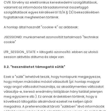
CVIII. törvény az elektronikus kereskedelmi szolgáltatások,
valamint az információs társadalommal összefüggő
szolgáltatások egyes kérdéseiről 13/A § (3) bekezdésében
foglaltaknak megfelelően történik.
A honlap által használt "cookie-k" az alábbiak:
JSESSIONID: munkamenet azonosítót tartalmazó "technikai
cookie"
LFR_SESSION_STATE + látogató azonosító: ebben az utolsó
session aktivitás dátuma és ideje van
3.2. "használatot támogató sütik"
Ezek a "sütik" lehetővé teszik, hogy honlapunk megjegyezze,
hogy milyen működési módot választott (pl. honlap magyar
vagy angol változatot használja, az akadálymentes változatot
választja-e, kereső eredmény listájában hány találat jelenjen
meg egyszerre stb.). Ez annak érdekében történik, hogy a
következő látogatás alkalmával ezeket ne kelljen újból
megadnia. A preferenciákat tároló "sütikben" lévő információk