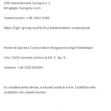
2351 Alsónémedi, Európa u. 2.
info@gls-hungary.com
Telefonszám: +36 1 802 0265
https://gls-group.eu/HU/hu/adatvedelmi-szabalyzat
Federal Express Corporation Magyarországi Fióktelepe
Cím: 2220 Vecsés Lőrinci út 59. C. ép. 5.
Telefon: +36 (29) 551900
Az adatkezelés ténye, a kezelt adatok köre: Szállítási név,
szállítási cím, telefonszám.