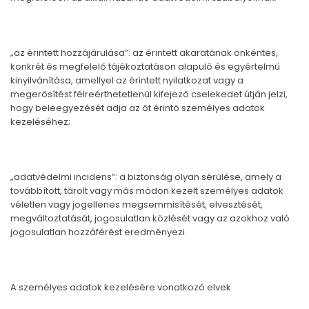
„az érintett hozzájárulása”: az érintett akaratának önkéntes,
konkrét és megfelelő tájékoztatáson alapuló és egyértelmű
kinyilvánítása, amellyel az érintett nyilatkozat vagy a
megerősítést félreérthetetlenül kifejező cselekedet útján jelzi,
hogy beleegyezését adja az őt érintő személyes adatok
kezeléséhez;
„adatvédelmi incidens”: a biztonság olyan sérülése, amely a
továbbított, tárolt vagy más módon kezelt személyes adatok
véletlen vagy jogellenes megsemmisítését, elvesztését,
megváltoztatását, jogosulatlan közlését vagy az azokhoz való
jogosulatlan hozzáférést eredményezi.
A személyes adatok kezelésére vonatkozó elvek