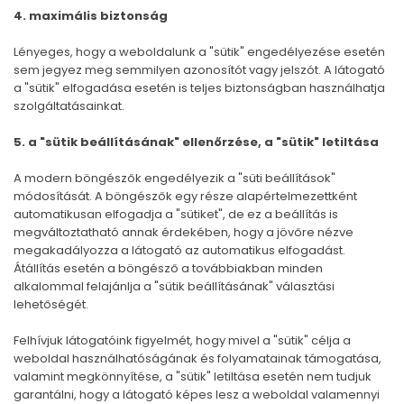
4. maximális biztonság
Lényeges, hogy a weboldalunk a "sütik" engedélyezése esetén
sem jegyez meg semmilyen azonosítót vagy jelszót. A látogató
a "sütik" elfogadása esetén is teljes biztonságban használhatja
szolgáltatásainkat.
5. a "sütik beállításának" ellenőrzése, a "sütik" letiltása
A modern böngészők engedélyezik a "süti beállítások"
módosítását. A böngészők egy része alapértelmezettként
automatikusan elfogadja a "sütiket", de ez a beállítás is
megváltoztatható annak érdekében, hogy a jövőre nézve
megakadályozza a látogató az automatikus elfogadást.
Átállítás esetén a böngésző a továbbiakban minden
alkalommal felajánlja a "sütik beállításának" választási
lehetőségét.
Felhívjuk látogatóink figyelmét, hogy mivel a "sütik" célja a
weboldal használhatóságának és folyamatainak támogatása,
valamint megkönnyítése, a "sütik" letiltása esetén nem tudjuk
garantálni, hogy a látogató képes lesz a weboldal valamennyi