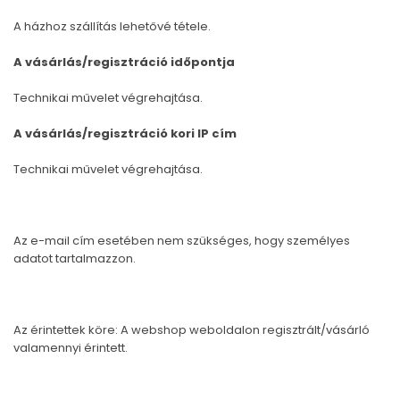
A házhoz szállítás lehetővé tétele.
A vásárlás/regisztráció időpontja
Technikai művelet végrehajtása.
A vásárlás/regisztráció kori IP cím
Technikai művelet végrehajtása.
Az e-mail cím esetében nem szükséges, hogy személyes
adatot tartalmazzon.
Az érintettek köre: A webshop weboldalon regisztrált/vásárló
valamennyi érintett.