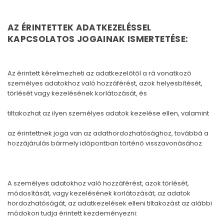
AZ ÉRINTETTEK ADATKEZELÉSSEL
KAPCSOLATOS JOGAINAK ISMERTETÉSE:
Az érintett kérelmezheti az adatkezelőtől a rá vonatkozó
személyes adatokhoz való hozzáférést, azok helyesbítését,
törlését vagy kezelésének korlátozását, és
tiltakozhat az ilyen személyes adatok kezelése ellen, valamint
az érintettnek joga van az adathordozhatósághoz, továbbá a
hozzájárulás bármely időpontban történő visszavonásához.
A személyes adatokhoz való hozzáférést, azok törlését,
módosítását, vagy kezelésének korlátozását, az adatok
hordozhatóságát, az adatkezelések elleni tiltakozást az alábbi
módokon tudja érintett kezdeményezni: