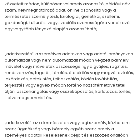
közvetett módon, különösen valamely azonosító, például név,
szám, helymeghatározó adat, online azonosító vagy a
természetes személy testi, fiziológiai, genetikai, szellemi,
gazdasági, kulturális vagy szociális azonosságára vonatkozó
egy vagy több tényező alapján azonosítható;
„adatkezelés”: a személyes adatokon vagy adatállományokon
automatizált vagy nem automatizált módon végzett bármely
művelet vagy műveletek összessége, így a gyűjtés, rögzítés,
rendszerezés, tagolás, tárolás, átalakítás vagy megváltoztatás,
lekérdezés, betekintés, felhasználás, közlés továbbítás,
terjesztés vagy egyéb módon történő hozzáférhetővé tétel
útján, összehangolás vagy összekapcsolás, korlátozás, törlés,
illetve megsemmisítés;
„adatkezelő”: az a természetes vagy jogi személy, közhatalmi
szerv, ügynökség vagy bármely egyéb szerv, amely a
személyes adatok kezelésének céljait és eszközeit önállóan