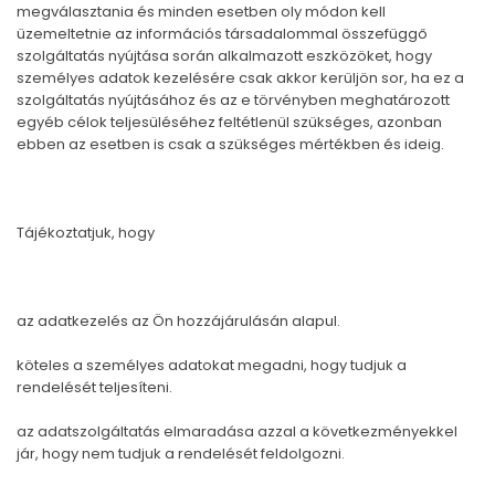
megválasztania és minden esetben oly módon kell
üzemeltetnie az információs társadalommal összefüggő
szolgáltatás nyújtása során alkalmazott eszközöket, hogy
személyes adatok kezelésére csak akkor kerüljön sor, ha ez a
szolgáltatás nyújtásához és az e törvényben meghatározott
egyéb célok teljesüléséhez feltétlenül szükséges, azonban
ebben az esetben is csak a szükséges mértékben és ideig.
Tájékoztatjuk, hogy
az adatkezelés az Ön hozzájárulásán alapul.
köteles a személyes adatokat megadni, hogy tudjuk a
rendelését teljesíteni.
az adatszolgáltatás elmaradása azzal a következményekkel
jár, hogy nem tudjuk a rendelését feldolgozni.