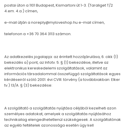
postai úton a 1101 Budapest, Kismartoni út 1-3. (Taraliget T/2
4.em. 4.a.) címen,
e-mail útján a
noreply@myloveshop.hu
e-mail címen,
telefonon a +36 70 364 3113 számon.
Az adatkezelés jogalapja: az érintett hozzájárulása, 6. cikk (1)
bekezdés a) pont, az Infotv. 5. § (1) bekezdése, illetve az
elektronikus kereskedelemi szolgáltatások, valamint az
információs társadalommal összefüggő szolgáltatások egyes
kérdéseiről szóló 2001. évi CVIII. törvény (a továbbiakban: Elker
tv.) 13/A. § (3) bekezdése:
A szolgáltató a szolgáltatás nyújtása céljából kezelheti azon
személyes adatokat, amelyek a szolgáltatás nyújtásához
technikailag elengedhetetlenül szükségesek. A szolgáltatónak
az egyéb feltételek azonossága esetén úgy kell