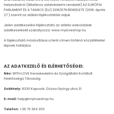
helyezéséről (általános adatvédelmi rendelet) AZ EURÓPAI
PARLAMENT ÉS A TANÁCS (EU) 2016/679 RENDELETE (2016. április
27.) szerint az alábbi tájékoztatást adjuk.
Jelen adatkezelési tájékoztató az alábbi weboldalak
adatkezelését szabályozza:
www.myloveshop.hu
A tájékoztató módosításai a fenti címen történő közzététellel
lépnek hatályba.
AZ ADATKEZELŐ ÉS ELÉRHETŐSÉGEI:
Név:
WITH LOVE Kereskedelmi és Szolgáltató Korlátolt
Felelősségű Társaság
Székhely:
9330 Kapuvár, Dózsa György utca 31.
E-mail:
help@myloveshop.hu
Telefon:
+36 70 364 3113