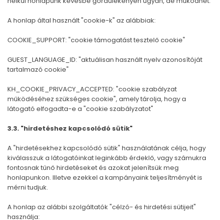
nélkül honlapunk kevésbé gördülékenyen ugyan, de működhet.
A honlap által használt "cookie-k" az alábbiak:
COOKIE_SUPPORT: "cookie támogatást tesztelő cookie"
GUEST_LANGUAGE_ID: "aktuálisan használt nyelv azonosítóját
tartalmazó cookie"
KH_COOKIE_PRIVACY_ACCEPTED: "cookie szabályzat
működéséhez szükséges cookie", amely tárolja, hogy a
látogató elfogadta-e a "cookie szabályzatot"
3.3. "hirdetéshez kapcsolódó sütik"
A "hirdetésekhez kapcsolódó sütik" használatának célja, hogy
kiválasszuk a látogatóinkat leginkább érdeklő, vagy számukra
fontosnak tűnő hirdetéseket és azokat jelenítsük meg
honlapunkon. Illetve ezekkel a kampányaink teljesítményét is
mérni tudjuk.
A honlap az alábbi szolgáltatók "célzó- és hirdetési sütijeit"
használja: