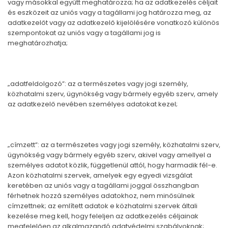
vagy másokkal együtt meghatározza; ha az adatkezelés céljait
és eszközeit az uniós vagy a tagállami jog határozza meg, az
adatkezelőt vagy az adatkezelő kijelölésére vonatkozó különös
szempontokat az uniós vagy a tagállami jog is
meghatározhatja;
„adatfeldolgozó”: az a természetes vagy jogi személy,
közhatalmi szerv, ügynökség vagy bármely egyéb szerv, amely
az adatkezelő nevében személyes adatokat kezel;
„címzett”: az a természetes vagy jogi személy, közhatalmi szerv,
ügynökség vagy bármely egyéb szerv, akivel vagy amellyel a
személyes adatot közlik, függetlenül attól, hogy harmadik fél-e.
Azon közhatalmi szervek, amelyek egy egyedi vizsgálat
keretében az uniós vagy a tagállami joggal összhangban
férhetnek hozzá személyes adatokhoz, nem minősülnek
címzettnek; az említett adatok e közhatalmi szervek általi
kezelése meg kell, hogy feleljen az adatkezelés céljainak
megfelelően az alkalmazandó adatvédelmi szabályoknak;