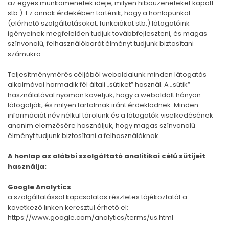
az egyes munkamenetek ideje, milyen hibaüzeneteket kapott
stb.). Ez annak érdekében történik, hogy a honlapunkat
(elérhető szolgáltatásokat, funkciókat stb.) látogatóink
igényeinek megfelelően tudjuk továbbfejleszteni, és magas
színvonalú, felhasználóbarát élményt tudjunk biztosítani
számukra.
Teljesítménymérés céljából weboldalunk minden látogatás
alkalmával harmadik fél általi „sütiket” használ. A „sütik”
használatával nyomon követjük, hogy a weboldalt hányan
látogatják, és milyen tartalmak iránt érdeklődnek. Minden
információt név nélkül tárolunk és a látogatók viselkedésének
anonim elemzésére használjuk, hogy magas színvonalú
élményt tudjunk biztosítani a felhasználóknak.
A honlap az alábbi szolgáltató analitikai célú sütijeit
használja:
Google Analytics
a szolgáltatással kapcsolatos részletes tájékoztatót a
következő linken keresztül érhető el:
https://www.google.com/analytics/terms/us.html