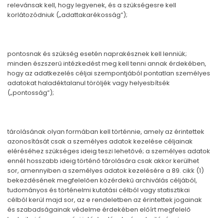
relevánsak kell, hogy legyenek, és a szükségesre kell
korlátozódniuk („adattakarékosság”);
pontosnak és szükség esetén naprakésznek kell lenniük;
minden észszerű intézkedést meg kell tenni annak érdekében,
hogy az adatkezelés céljai szempontjából pontatlan személyes
adatokat haladéktalanul töröljék vagy helyesbítsék
(„pontosság”);
tárolásának olyan formában kell történnie, amely az érintettek
azonosítását csak a személyes adatok kezelése céljainak
eléréséhez szükséges ideig teszi lehetővé; a személyes adatok
ennél hosszabb ideig történő tárolására csak akkor kerülhet
sor, amennyiben a személyes adatok kezelésére a 89. cikk (1)
bekezdésének megfelelően közérdekű archiválás céljából,
tudományos és történelmi kutatási célból vagy statisztikai
célból kerül majd sor, az e rendeletben az érintettek jogainak
és szabadságainak védelme érdekében előírt megfelelő