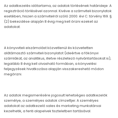
Az adatkezelés időtartama, az adatok törlésének határideje: A
regisztráció törlésével azonnal. Kivéve a számviteli bizonylatok
esetében, hiszen a számvitelről szóló 2000. évi C. törvény 169. §
(2) bekezdése alapján 8 évig meg kell őrizni ezeket az
adatokat.
A könyvviteli elszámolást közvetlenül és közvetetten
alátámasztó számviteli bizonylatot (ideértve a főkönyvi
számlákat, az analitikus, illetve részletező nyilvántartásokat is),
legalább 8 évig kell olvasható formában, a könyvelési
feljegyzések hivatkozása alapján visszakereshető módon
megőrizni.
Az adatok megismerésére jogosult lehetséges adatkezelők
személye, a személyes adatok címzettjei: A személyes
adatokat az adatkezelő sales és marketing munkatársai
kezelhetik, a fenti alapelvek tiszteletben tartásával.