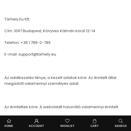
Tárhely.Eu Kft.
Cím: 1097 Budapest, Könyves Kálmán körút 12-14
Telefon: +36 1 789-2-789
E-mail:
support@tarhely.eu
Az adatkezelés ténye, a kezelt adatok köre: Az érintett által
megadott valamennyi személyes adat.
Az érintettek köre: A weboldalt használó valamennyi érintett.
HOME
ACCOUNT
WISHLIST
CART
SEARCH
Az adatkezelés célja: A weboldal elérhetővé tétele, megfelelő