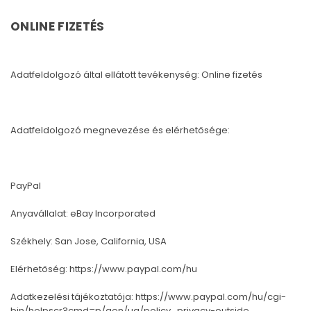
ONLINE FIZETÉS
Adatfeldolgozó által ellátott tevékenység: Online fizetés
Adatfeldolgozó megnevezése és elérhetősége:
PayPal
Anyavállalat: eBay Incorporated
Székhely: San Jose, California, USA
Elérhetőség:
https://www.paypal.com/hu
Adatkezelési tájékoztatója:
https://www.paypal.com/hu/cgi-
bin/helpscr?cmd=p/gen/ua/policy_privacy-outside