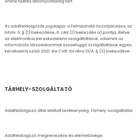
online fizetés lebonyolításáig tart.
Az adatfeldolgozás jogalapja: a Felhasználó hozzájárulása, az
Infotv. 5. § (1) bekezdése, 6. cikk (1) bekezdés a) pontja, illetve
az elektronikus kereskedelemi szolgáltatások, valamint az
információs társadalommal összefüggő szolgáltatások egyes
kérdéseiről szóló 2001. évi CVIII. törvény 13/A. § (3) bekezdése.
TÁRHELY-SZOLGÁLTATÓ
Adatfeldolgozó által ellátott tevékenység: Tárhely-szolgáltatás
Adatfeldolgozó megnevezése és elérhetősége: