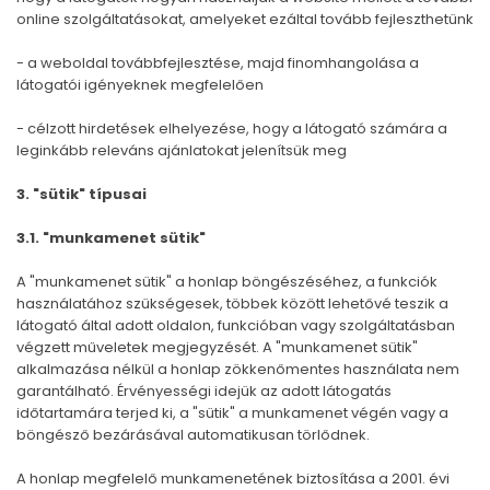
online szolgáltatásokat, amelyeket ezáltal tovább fejleszthetünk
- a weboldal továbbfejlesztése, majd finomhangolása a
látogatói igényeknek megfelelően
- célzott hirdetések elhelyezése, hogy a látogató számára a
leginkább releváns ajánlatokat jelenítsük meg
3. "sütik" típusai
3.1. "munkamenet sütik"
A "munkamenet sütik" a honlap böngészéséhez, a funkciók
használatához szükségesek, többek között lehetővé teszik a
látogató által adott oldalon, funkcióban vagy szolgáltatásban
végzett műveletek megjegyzését. A "munkamenet sütik"
alkalmazása nélkül a honlap zökkenőmentes használata nem
garantálható. Érvényességi idejük az adott látogatás
időtartamára terjed ki, a "sütik" a munkamenet végén vagy a
böngésző bezárásával automatikusan törlődnek.
A honlap megfelelő munkamenetének biztosítása a 2001. évi