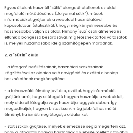
Egyes általunk használt "sütik" elengedhetetlenek az oldal
megfelelő működéséhez („folyamat sütik”), mások
információkat gyűjtenek a weboldal használatával
kapcsolatban (statisztikák), hogy még kényelmesebbé és
hasznosabbá váljon az oldal. Néhány "süti" csak átmeneti és
eltűnik a böngésző bezárásával, míg léteznek tartós változatok
is, melyek huzamosabb ideig számítógépen maradnak.
2. a "sütik" célja
- a látogató beállításainak, használati szokásainak
rögzítésével az oldalon való navigáció és ezáltal a honlap
használatának megkönnyítése
- a felhasználói élmény javítása, azáltal, hogy információt
gyűjtünk arról, hogy a látogató hogyan használja a weboldalt,
mely oldalait látogatja vagy használja leggyakrabban. Így
megtudhatjuk, hogyan biztosítsunk még jobb felhasználói
élményt, ha ismét meglátogatja oldalunkat
- statisztikák gyűjtése, melyek elemezése segíti megérteni azt,
hogy a látogatók hogyan használják a website mellett a további