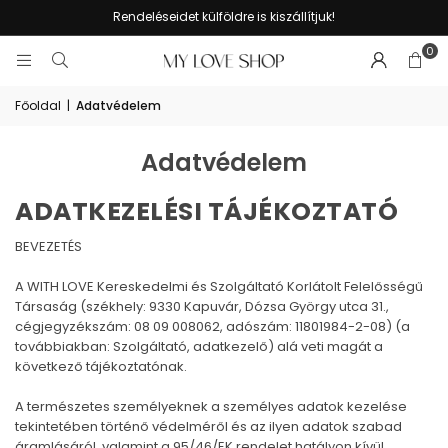
Rendeléseidet külföldre is kiszállítjuk!
0
Főoldal
|
Adatvédelem
Adatvédelem
ADATKEZELÉSI TÁJÉKOZTATÓ
BEVEZETÉS
A WITH LOVE Kereskedelmi és Szolgáltató Korlátolt Felelősségű
Társaság (székhely: 9330 Kapuvár, Dózsa György utca 31.,
cégjegyzékszám: 08 09 008062, adószám: 11801984-2-08) (a
továbbiakban: Szolgáltató, adatkezelő) alá veti magát a
következő tájékoztatónak.
A természetes személyeknek a személyes adatok kezelése
tekintetében történő védelméről és az ilyen adatok szabad
áramlásáról, valamint a 95/46/EK rendelet hatályon kívül