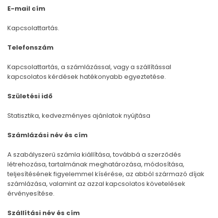
E-mail cím
Kapcsolattartás.
Telefonszám
Kapcsolattartás, a számlázással, vagy a szállítással
kapcsolatos kérdések hatékonyabb egyeztetése.
Születési idő
Statisztika, kedvezményes ajánlatok nyújtása
Számlázási név és cím
A szabályszerű számla kiállítása, továbbá a szerződés
létrehozása, tartalmának meghatározása, módosítása,
teljesítésének figyelemmel kísérése, az abból származó díjak
számlázása, valamint az azzal kapcsolatos követelések
érvényesítése.
Szállítási név és cím